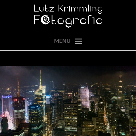
Skip
to
content
momente einfangen
LUTZ KRIMMLING
MENU