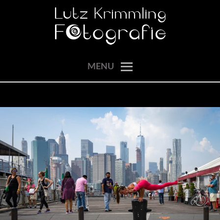
Skip
to
content
momente einfangen
LUTZ KRIMMLING
MENU