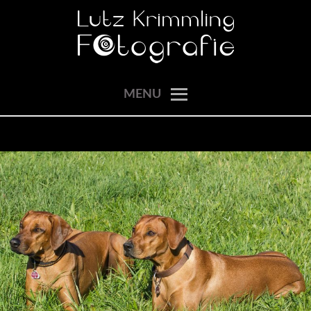
Skip
to
content
momente einfangen
LUTZ KRIMMLING
MENU