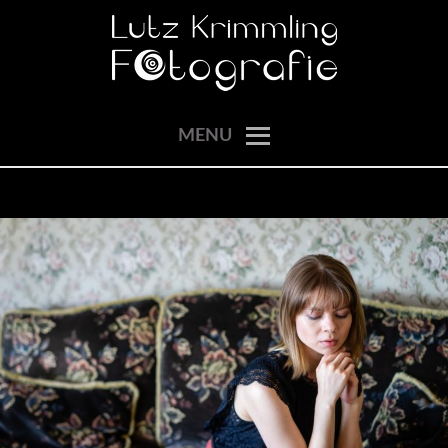
Skip
to
content
momente einfangen
LUTZ KRIMMLING
MENU