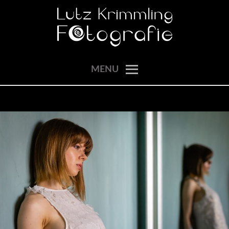
Skip
to
content
momente einfangen
LUTZ KRIMMLING
MENU