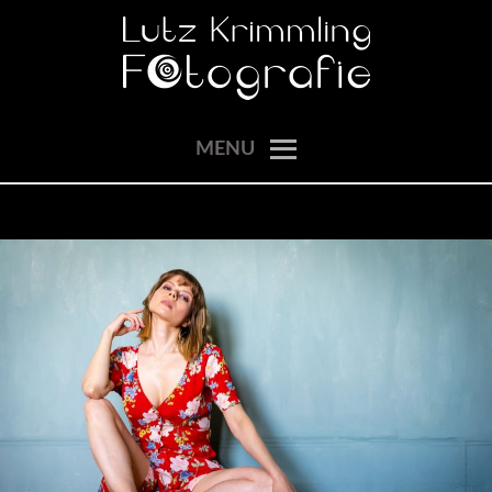
Skip
to
content
momente einfangen
LUTZ KRIMMLING
MENU