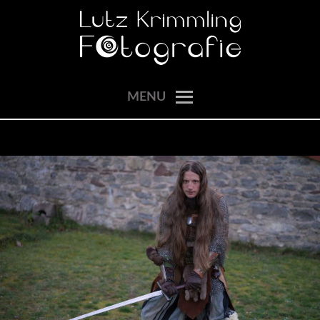
Skip
to
content
momente einfangen
LUTZ KRIMMLING
MENU