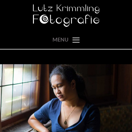
Skip
to
content
momente einfangen
LUTZ KRIMMLING
MENU